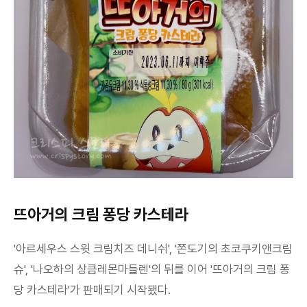
뜨아거의 크림 퐁당 카스테라
'아르세우스 스윗 크림치즈 데니쉬', '쫀도기의 초코쿠키앤크림
슈', '나오하의 상큼레몬마들렌'의 뒤를 이어 '뜨아거의 크림 퐁
당 카스테라'가 판매되기 시작됐다.