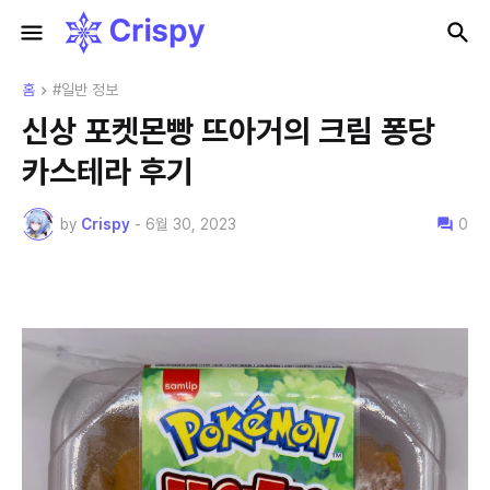
홈
#일반 정보
신상 포켓몬빵 뜨아거의 크림 퐁당
카스테라 후기
by
Crispy
-
6월 30, 2023
0