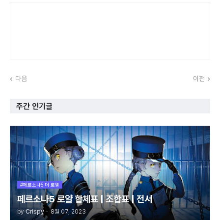
다음
이전
주간 인기글
#페르소나5 더 로열
페르소나5 로얄 합체표 | 조합표 | 전서
by
Crispy
-
8월 07, 2023