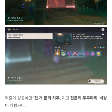
퍼즐에 성공하면
'천 개 문의 허주, 계고 천문의 두루마리' 비경
이 개방
된다.