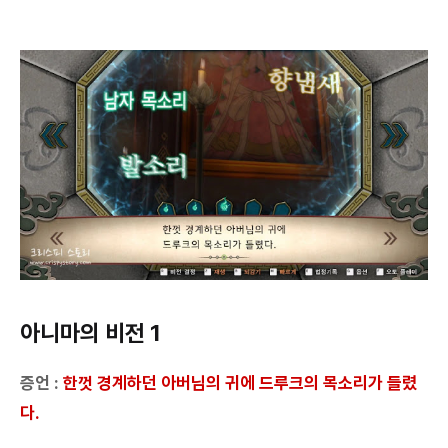
아니마의 비전 1
증언 :
한껏 경계하던 아버님의 귀에 드루크의 목소리가 들렸
다.