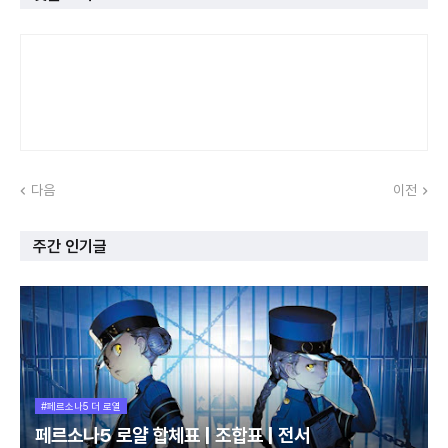
다음
이전
주간 인기글
#페르소나5 더 로열
페르소나5 로얄 합체표 | 조합표 | 전서