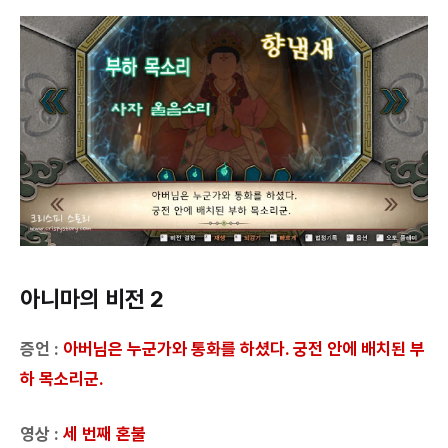
아니마의 비전 2
증언 :
아버님은 누군가와 통화를 하셨다. 궁전 안에 배치된 부
하 목소리군.
영상 :
세 번째 혼불