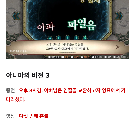
아니마의 비전 3
증언 :
오후 3시경. 아버님은 인질을 교환하고자 영묘에서 기
다리셨다.
영상 :
다섯 번째 혼불