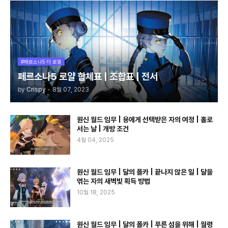
#페르소나5 더 로열
페르소나5 로얄 합체표 | 조합표 | 전서
by
Crispy
-
8월 07, 2023
원신 월드 임무 | 용에게 선택받은 자의 여정 | 홀로
서는 날 | 개방 조건
4월 04, 2025
원신 월드 임무 | 달의 폴카 | 끝나지 않은 일 | 달을
엮는 자의 새벽빛 획득 방법
10월 18, 2025
원신 월드 임무 | 달의 폴카 | 푸른 섬을 위해 | 월령