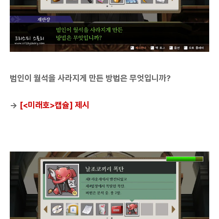
범인이 월석을 사라지게 만든 방법은 무엇입니까?
→
[<미래호>캡슐] 제시