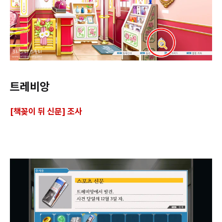
트레비앙
[책꽂이 뒤 신문] 조사