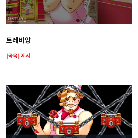
트레비앙
[곡옥] 제시