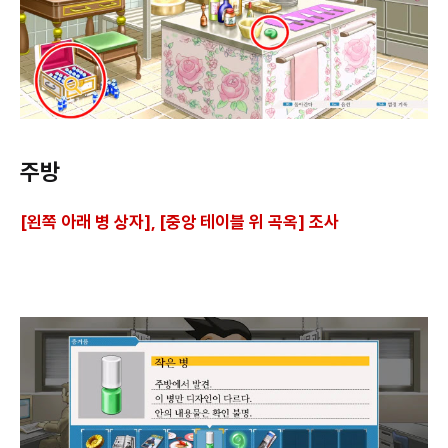
주방
[왼쪽 아래 병 상자], [중앙 테이블 위 곡옥] 조사