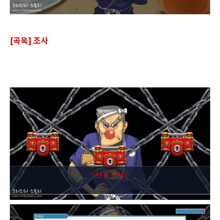
[곡옥] 조사