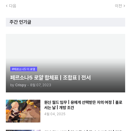
다음
이전
주간 인기글
#페르소나5 더 로열
페르소나5 로얄 합체표 | 조합표 | 전서
by
Crispy
-
8월 07, 2023
원신 월드 임무 | 용에게 선택받은 자의 여정 | 홀로
서는 날 | 개방 조건
4월 04, 2025