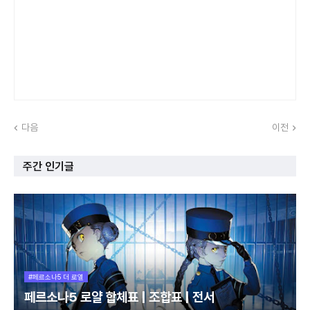
다음
이전
주간 인기글
#페르소나5 더 로열
페르소나5 로얄 합체표 | 조합표 | 전서