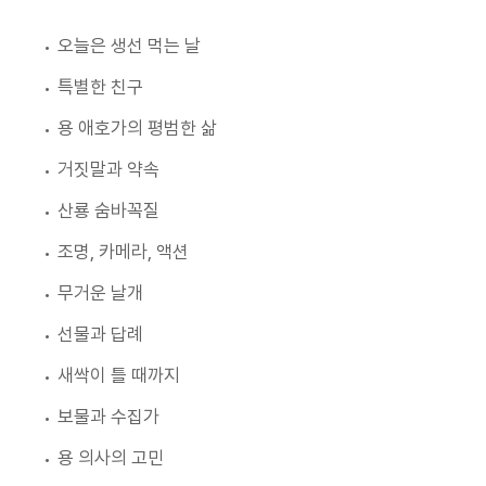
오늘은 생선 먹는 날
특별한 친구
용 애호가의 평범한 삶
거짓말과 약속
산룡 숨바꼭질
조명, 카메라, 액션
무거운 날개
선물과 답례
새싹이 틀 때까지
보물과 수집가
용 의사의 고민