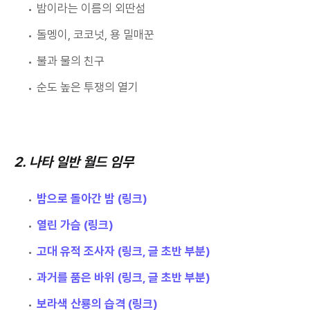
밤이라는 이름의 외딴섬
돌멩이, 코코넛, 용 밀매꾼
불과 물의 친구
순도 높은 투쟁의 열기
2. 나타 일반 월드 임무
밤으로 돌아간 밤 (링크)
열린 가슴 (링크)
고대 유적 조사자 (링크, 글 초반 부분)
과거를 품은 바위 (링크, 글 초반 부분)
보라색 산룡의 습격 (링크)