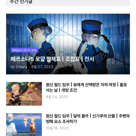
주간 인기글
#페르소나5 더 로열
페르소나5 로얄 합체표 | 조합표 | 전서
by
Crispy
-
8월 07, 2023
원신 월드 임무 | 용에게 선택받은 자의 여정 | 홀로
서는 날 | 개방 조건
4월 04, 2025
원신 월드 임무 | 달의 폴카 | 신기루의 선물 | 주변의
방해 요소 조사하기
10월 18, 2025