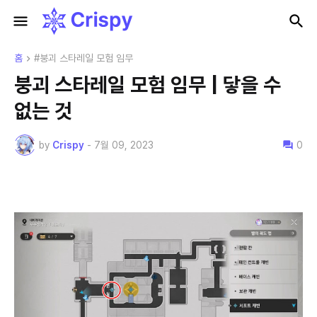
홈
#붕괴 스타레일 모험 임무
붕괴 스타레일 모험 임무 | 닿을 수
없는 것
by
Crispy
-
7월 09, 2023
0