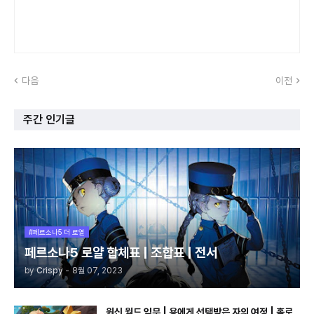
다음
이전
주간 인기글
#페르소나5 더 로열
페르소나5 로얄 합체표 | 조합표 | 전서
by
Crispy
-
8월 07, 2023
원신 월드 임무 | 용에게 선택받은 자의 여정 | 홀로