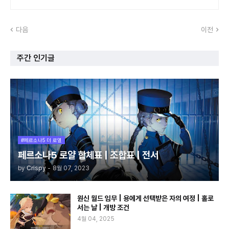
다음
이전
주간 인기글
#페르소나5 더 로열
페르소나5 로얄 합체표 | 조합표 | 전서
by
Crispy
-
8월 07, 2023
원신 월드 임무 | 용에게 선택받은 자의 여정 | 홀로
서는 날 | 개방 조건
4월 04, 2025