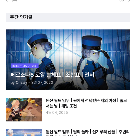
다음
이전
주간 인기글
#페르소나5 더 로열
페르소나5 로얄 합체표 | 조합표 | 전서
by
Crispy
-
8월 07, 2023
원신 월드 임무 | 용에게 선택받은 자의 여정 | 홀로
서는 날 | 개방 조건
4월 04, 2025
원신 월드 임무 | 달의 폴카 | 신기루의 선물 | 주변의