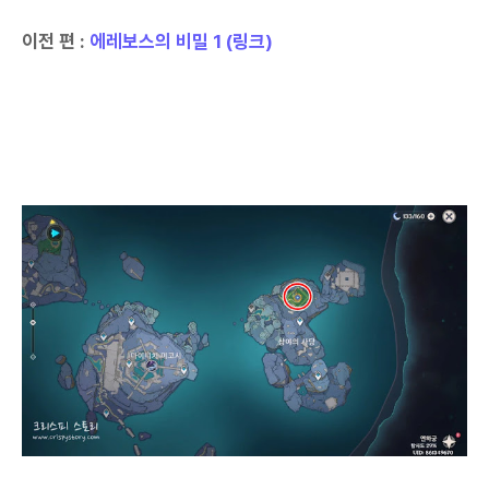
이전 편 :
에레보스의 비밀 1 (링크)