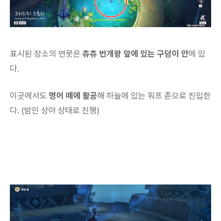
표시된 장소의 연못은
츄츄 번개왕 앞에 있는 구덩이 안
에 있
다.
이곳에서도
명어 떼에 활공
해 하늘에 있는 워프 존으로 진입한
다. (밤인 상야 상태로 진행)