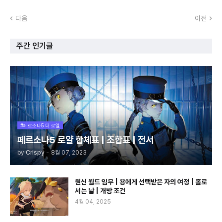
다음
이전
주간 인기글
#페르소나5 더 로열
페르소나5 로얄 합체표 | 조합표 | 전서
by
Crispy
-
8월 07, 2023
원신 월드 임무 | 용에게 선택받은 자의 여정 | 홀로
서는 날 | 개방 조건
4월 04, 2025