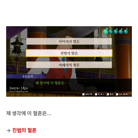
제 생각에 이 혈흔은...
→
진범의 혈흔