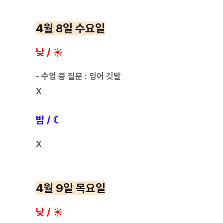
4월 8일 수요일
낮 / ☀
- 수업 중 질문 : 잉어 깃발
X
밤 / ☾
X
4월 9일 목요일
낮 / ☀