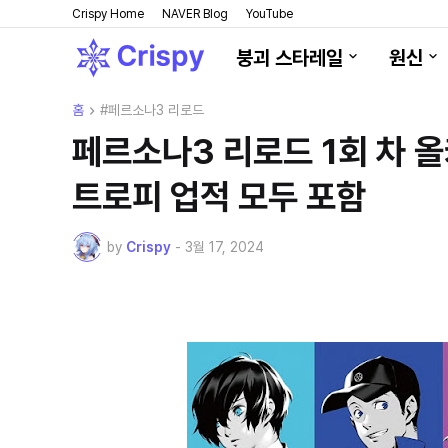
Crispy Home
NAVER Blog
YouTube
붕괴 스타레일
원신
홈
#페르소나3 리로드
페르소나3 리로드 1회 차 올커뮤
트로피 업적 모두 포함
by
Crispy
-
3월 17, 2024