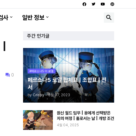
검사
일반 정보
주간 인기글
 |
#페르소나5 더 로열
0
페르소나5 로얄 합체표 | 조합표 | 전
서
by
Crispy
-
8월 07, 2023
원신 월드 임무 | 용에게 선택받은
자의 여정 | 홀로서는 날 | 개방 조건
4월 04, 2025