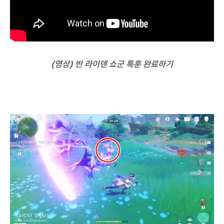
(영상) 반 라이덴 쇼군 특훈 완료하기