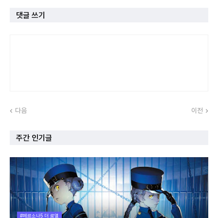
댓글 쓰기
다음
이전
주간 인기글
#페르소나5 더 로열