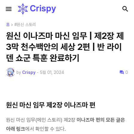
홈
#원신 스토리
원신 이나즈마 마신 임무 | 제2장 제
3막 천수백안의 세상 2편 | 반 라이
덴 쇼군 특훈 완료하기
by
Crispy
-
5월 01, 2024
0
원신 마신 임무 제2장 이나즈마 편
원신 마신 임무(메인 스토리) 제2장
이나즈마 편의 모든 글은
아래 링크
에서 확인할 수 있다.