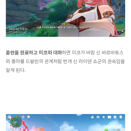
훈련을 완료하고 미코와 대화
하면 미코가 바람 신 바르바토스
와 풍마룡 드발린의 관계처럼 번개 신 라이덴 쇼군의 권속임을
알게 된다.