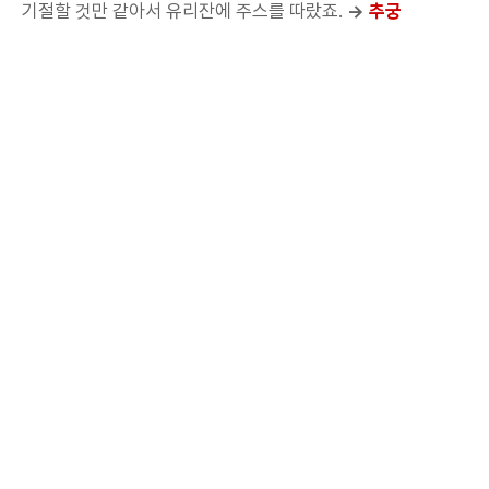
기절할 것만 같아서 유리잔에 주스를 따랐죠.
→
추궁