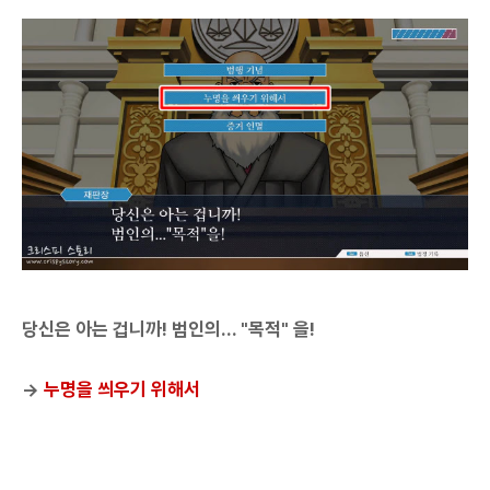
당신은 아는 겁니까! 범인의... "목적" 을!
→
누명을 씌우기 위해서