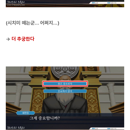
(시치미 떼는군... 어쩌지...)
→
더 추궁한다