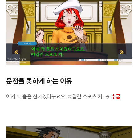
운전을 못하게 하는 이유
이제 막 뽑은 신차였다구요오. 빠알간 스포츠 카.
→
추궁