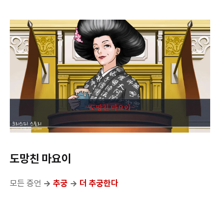
도망친 마요이
모든 증언
→
추궁
→
더 추궁한다