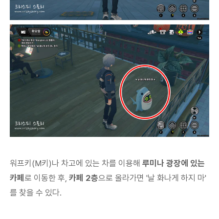
워프키(M키)나 차고에 있는 차를 이용해
루미나 광장에 있는
카페
로 이동한 후,
카페 2층
으로 올라가면 '날 화나게 하지 마'
를 찾을 수 있다.