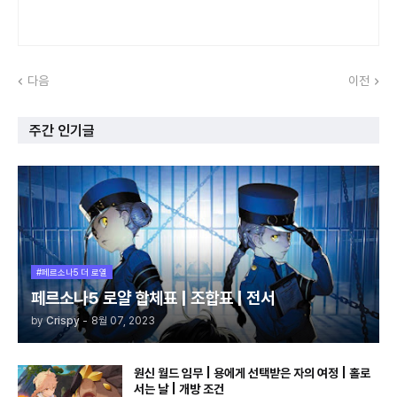
다음
이전
주간 인기글
#페르소나5 더 로열
페르소나5 로얄 합체표 | 조합표 | 전서
by
Crispy
-
8월 07, 2023
원신 월드 임무 | 용에게 선택받은 자의 여정 | 홀로
서는 날 | 개방 조건