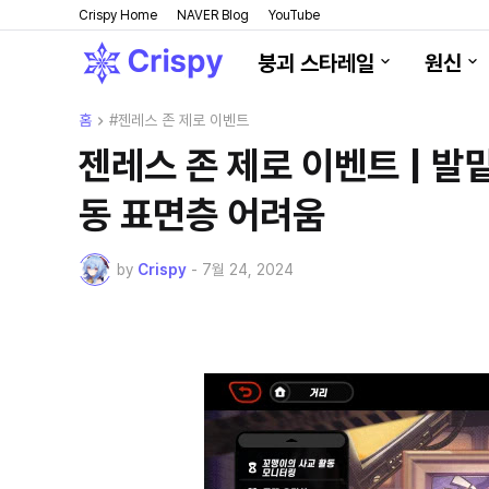
Crispy Home
NAVER Blog
YouTube
붕괴 스타레일
원신
홈
#젠레스 존 제로 이벤트
젠레스 존 제로 이벤트 | 발밑
동 표면층 어려움
by
Crispy
-
7월 24, 2024