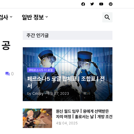
검사
일반 정보
주간 인기글
 공
#페르소나5 더 로열
0
페르소나5 로얄 합체표 | 조합표 | 전
서
by
Crispy
-
8월 07, 2023
원신 월드 임무 | 용에게 선택받은
자의 여정 | 홀로서는 날 | 개방 조건
4월 04, 2025