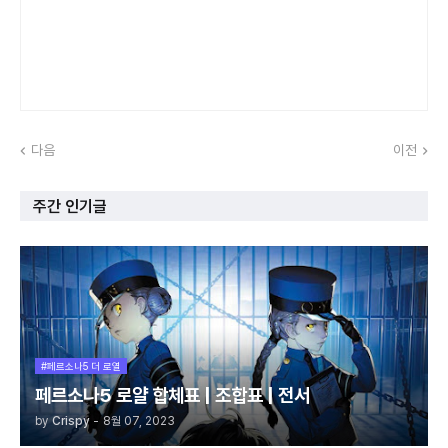
다음
이전
주간 인기글
#페르소나5 더 로열
페르소나5 로얄 합체표 | 조합표 | 전서
by
Crispy
-
8월 07, 2023