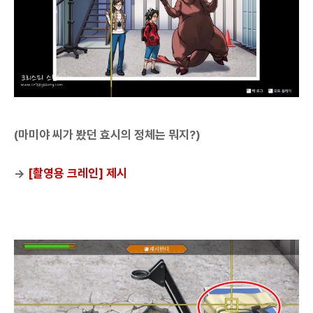
(마미야 씨가 봤던 효시의 정체는 뭐지?)
→
[촬영용 크레인] 제시