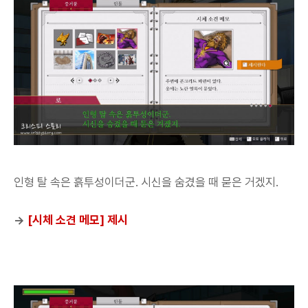
인형 탈 속은 흙투성이더군. 시신을 숨겼을 때 묻은 거겠지.
→
[시체 소견 메모] 제시