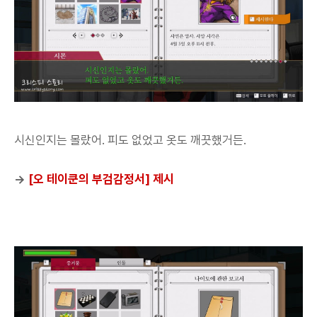
시신인지는 몰랐어. 피도 없었고 옷도 깨끗했거든.
→
[오 테이쿤의 부검감정서] 제시