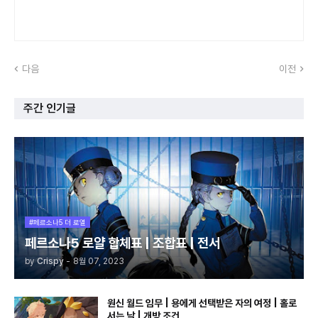
다음
이전
주간 인기글
#페르소나5 더 로열
페르소나5 로얄 합체표 | 조합표 | 전서
by
Crispy
-
8월 07, 2023
원신 월드 임무 | 용에게 선택받은 자의 여정 | 홀로
서는 날 | 개방 조건