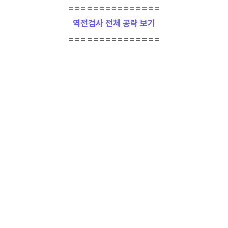
===============
역전검사 전체 공략 보기
===============