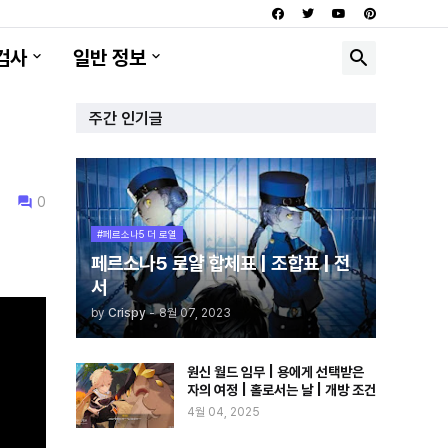
검사
일반 정보
주간 인기글
0
#페르소나5 더 로열
페르소나5 로얄 합체표 | 조합표 | 전
서
by
Crispy
-
8월 07, 2023
원신 월드 임무 | 용에게 선택받은
자의 여정 | 홀로서는 날 | 개방 조건
4월 04, 2025