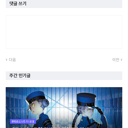
댓글 쓰기
다음
이전
주간 인기글
#페르소나5 더 로열