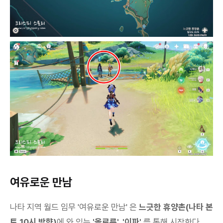
여유로운 만남
나타 지역 월드 임무 '여유로운 만남' 은
느긋한 휴양촌(나타 본
토 10시 방향)
에 와 있는
'올로룬', '이파'
를 통해 시작한다.