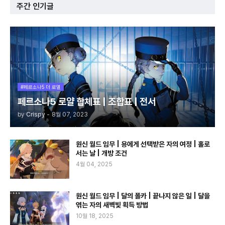
주간 인기글
#페르소나5 더 로열
페르소나5 로얄 합체표 | 조합표 | 전서
by
Crispy
-
8월 07, 2023
원신 월드 임무 | 용에게 선택받은 자의 여정 | 홀로
서는 날 | 개방 조건
4월 04, 2025
원신 월드 임무 | 달의 폴카 | 끝나지 않은 일 | 달을
엮는 자의 새벽빛 획득 방법
10월 18, 2025