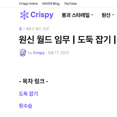
Crispy Home
NAVER Blog
YouTube
붕괴 스타레일
원신
홈
#원신 월드 임무
원신 월드 임무 | 도둑 잡기 
by
Crispy
-
8월 17, 2023
- 목차 링크 -
도둑 잡기
뒷수습