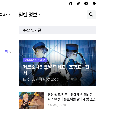
검사
일반 정보
주간 인기글
0
#페르소나5 더 로열
페르소나5 로얄 합체표 | 조합표 | 전
서
by
Crispy
-
8월 07, 2023
원신 월드 임무 | 용에게 선택받은
자의 여정 | 홀로서는 날 | 개방 조건
4월 04, 2025