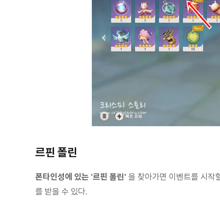
르핀 폴린
폰타인성에 있는 '르핀 폴린'
을 찾아가면 이벤트를 시작할
를 받을 수 있다.