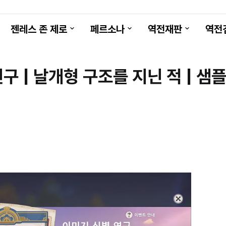
젠레스 존 제로
페르소나
역전재판
역전
구 | 날개형 구조를 지닌 적 | 샘플