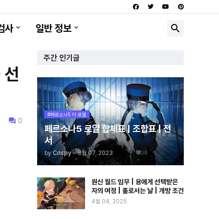
검사
일반 정보
주간 인기글
 선
#페르소나5 더 로열
0
페르소나5 로얄 합체표 | 조합표 | 전
서
by
Crispy
-
8월 07, 2023
원신 월드 임무 | 용에게 선택받은
자의 여정 | 홀로서는 날 | 개방 조건
4월 04, 2025