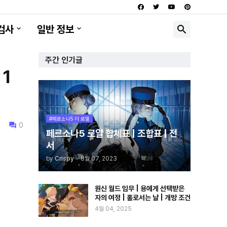
검사
일반 정보
주간 인기글
 1
#페르소나5 더 로열
0
페르소나5 로얄 합체표 | 조합표 | 전
서
by
Crispy
-
8월 07, 2023
원신 월드 임무 | 용에게 선택받은
자의 여정 | 홀로서는 날 | 개방 조건
4월 04, 2025