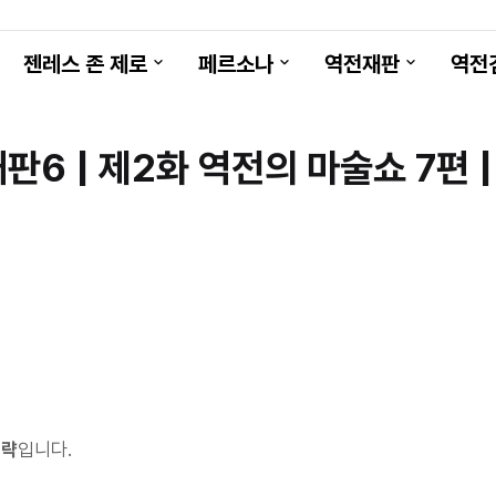
젠레스 존 제로
페르소나
역전재판
역전
판6 | 제2화 역전의 마술쇼 7편 |
공략
입니다.