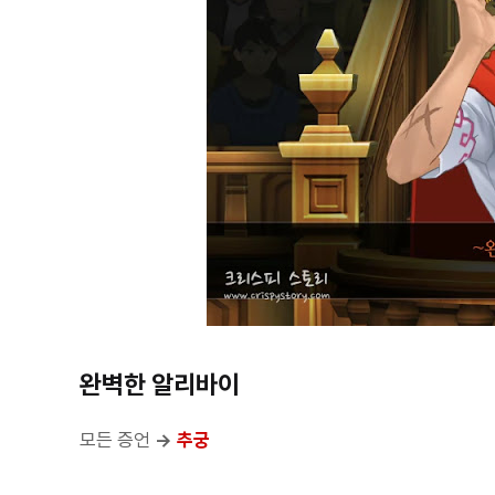
완벽한 알리바이
모든 증언
→
추궁