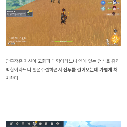
당무적은 자신이 고화파 대협이라느니 옆에 있는 청심을 유리
백합이라느니 횡설수설하면서
전투를 걸어오는데 가볍게 처
치
한다.