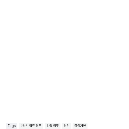
Tags
#원신 월드 임무
리월 임무
원신
층암거연