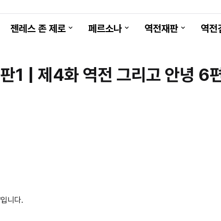
젠레스 존 제로
페르소나
역전재판
역전
판1 | 제4화 역전 그리고 안녕 6편
략
입니다.