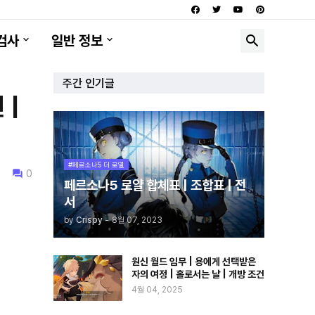
검사
일반 정보
주간 인기글
 |
#페르소나5 더 로열
0
페르소나5 로얄 합체표 | 조합표 | 전
서
by
Crispy
-
8월 07, 2023
원신 월드 임무 | 용에게 선택받은
자의 여정 | 홀로서는 날 | 개방 조건
4월 04, 2025