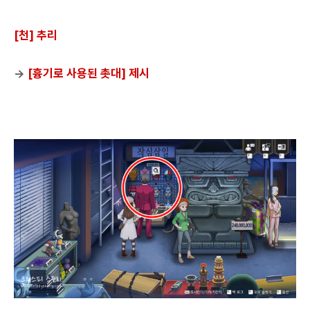
[천] 추리
→
[흉기로 사용된 촛대] 제시