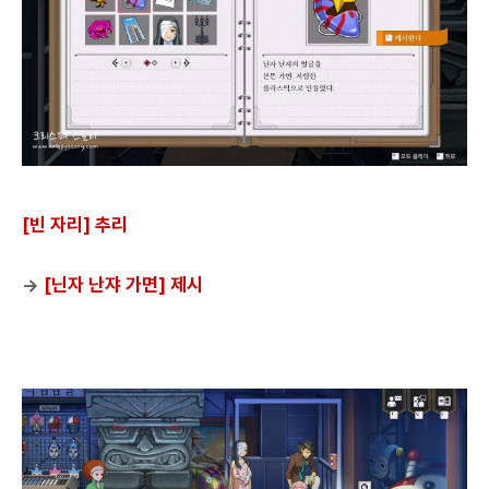
[빈 자리] 추리
→
[닌자 난쟈 가면] 제시