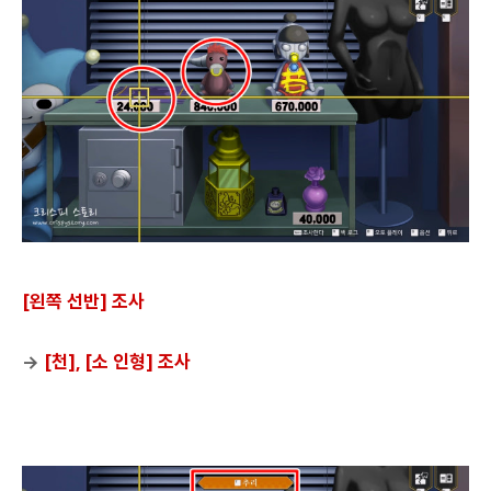
[왼쪽 선반] 조사
→
[천], [소 인형] 조사