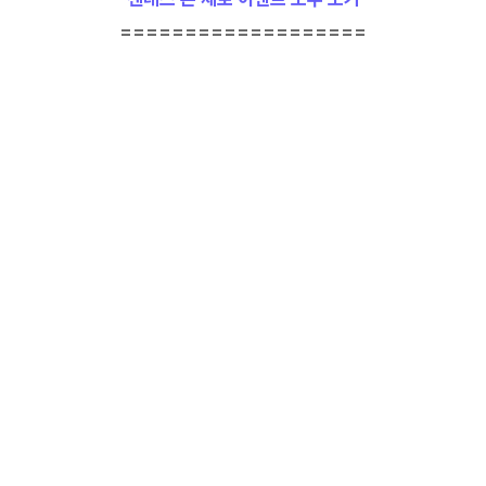
===================