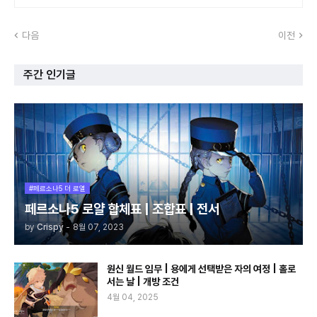
다음
이전
주간 인기글
#페르소나5 더 로열
페르소나5 로얄 합체표 | 조합표 | 전서
by
Crispy
-
8월 07, 2023
원신 월드 임무 | 용에게 선택받은 자의 여정 | 홀로
서는 날 | 개방 조건
4월 04, 2025